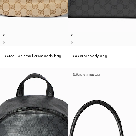
Gucci Tag small crossbody bag
GG crossbody bag
Добавьте инициалы