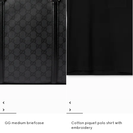
GG medium briefcase
Cotton piquet polo shirt with
embroidery