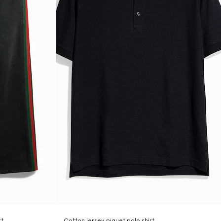
rt
Cotton jersey piquet polo shirt