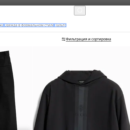
MENU
жа
Одежда в формальном стиле
Пальто
Фильтрация и сортировка