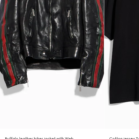
Buffalo leather biker jacket with Web
Cotton jersey T-