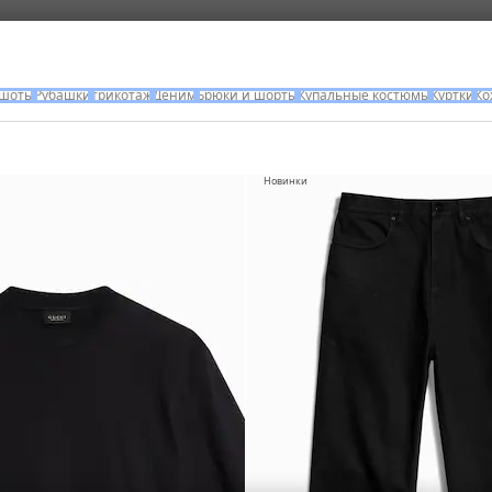
тшоты
Рубашки
трикотаж
Деним
Брюки и шорты
Купальные костюмы
Куртки
Ко
Новинки