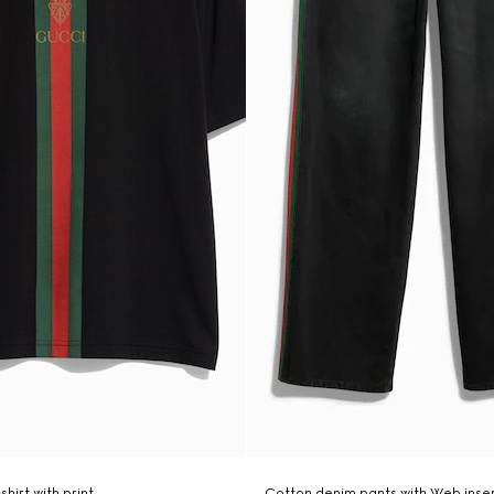
shirt with print
Cotton denim pants with Web inse