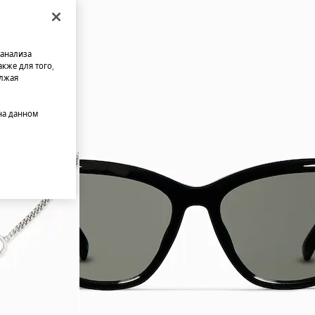
 анализа
кже для того,
олжая
на данном