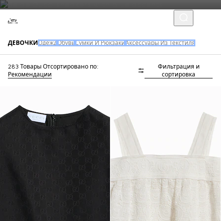
Дети
ДЕВОЧКИ
Одежд
Обувь
Сумки И Рюкзаки
Аксессуары Из Текстиля
283 Товары
Отсортировано по:
Фильтрация и
Рекомендации
сортировка