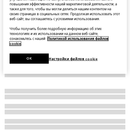
повышения эффективности нашей маркетинговой деятельности, а
Children's GG wool jacquard sweater
также для того, чтобы вы могли делиться нашим контентом на
Варианты
grey and dark grey
своих страницах в социальных сетях. Продолжая использовать этот
веб-сайт, вы соглашаетесь с условиями использования.
Чтобы получить более подробную информацию об этих
технологиях и их использовании на данном веб-сайте,
ознакомьтесь с нашей
Политикой использования файлов
cookie
.
OK
Настройки файлов cookie