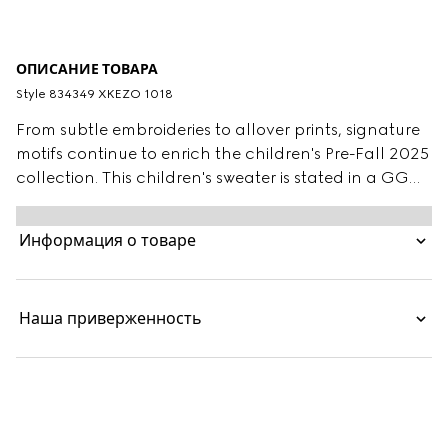
ОПИСАНИЕ ТОВАРА
Style ‎834349 XKEZO 1018
From subtle embroideries to allover prints, signature
motifs continue to enrich the children's Pre-Fall 2025
collection. This children's sweater is stated in a GG
wool jacquard, referencing the House's instantly-
recognizable monogram motif.
Информация о товаре
Наша приверженность