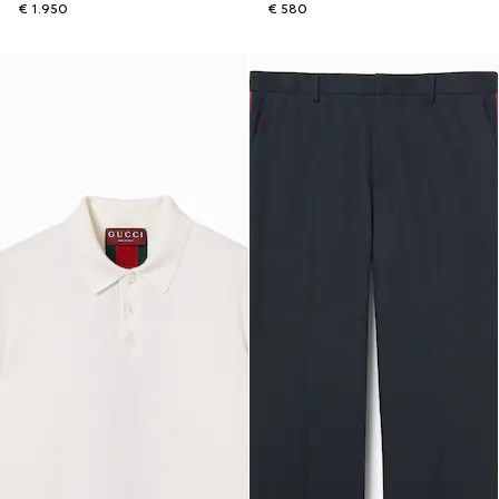
€ 1.950
€ 580