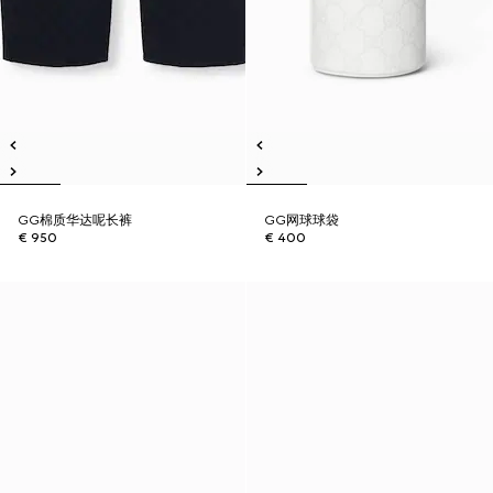
GG棉质华达呢长裤
GG网球球袋
€ 950
€ 400