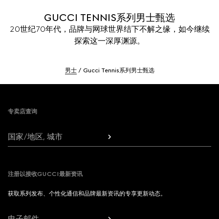
GUCCI TENNIS系列男士甄选
20世纪70年代，品牌与网球世界结下不解之缘，如今继续
探索这一深厚渊源。
男士
Gucci Tennis系列男士甄选
Footer
专卖店查询
国家/地区, 城市
注册以接收GUCCI最新资讯
获取系列发布、个性化通信和品牌最新资讯的专享更新动态。
电子邮件