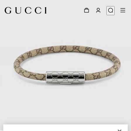
1
/
5