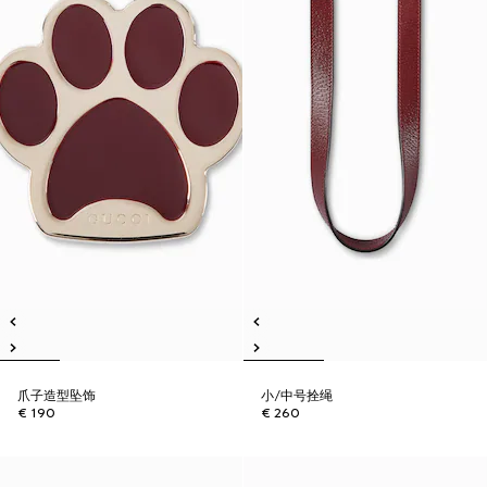
爪子造型坠饰
小/中号拴绳
€ 190
€ 260