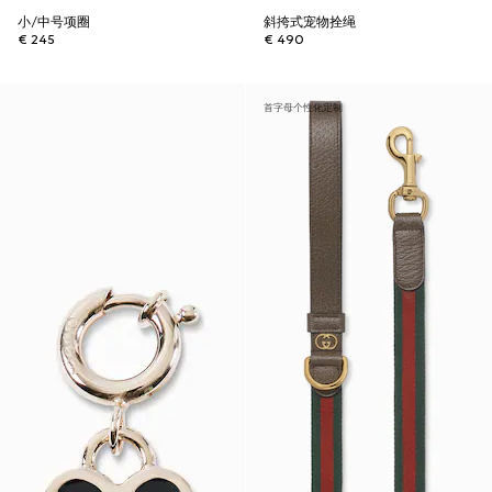
小/中号项圈
斜挎式宠物拴绳
€ 245
€ 490
首字母个性化定制