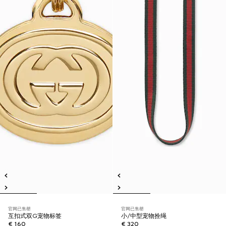
官网已售罄
官网已售罄
互扣式双G宠物标签
小/中型宠物拴绳
€ 160
€ 320