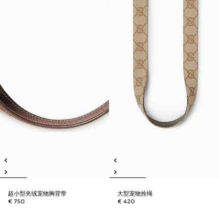
超小型夹绒宠物胸背带
大型宠物拴绳
€ 750
€ 420