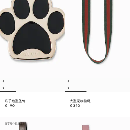
爪子造型坠饰
大型宠物拴绳
€ 190
€ 340
首字母个性化定制