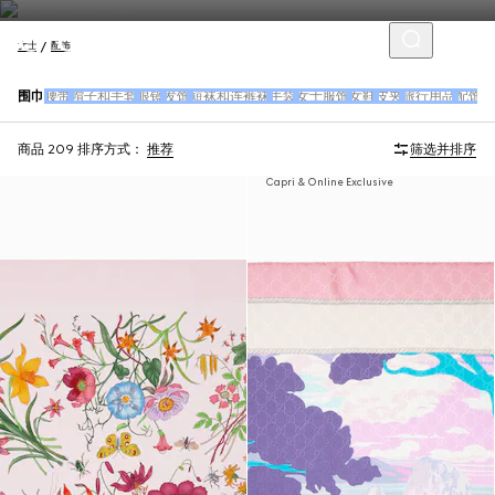
女士
配饰
围巾
腰带
帽子和手套
眼镜
发饰
短袜和连裤袜
手袋
女士服饰
女鞋
皮夹
旅行用品
配饰
商品 209
排序方式：
推荐
筛选并排序
Capri & Online Exclusive