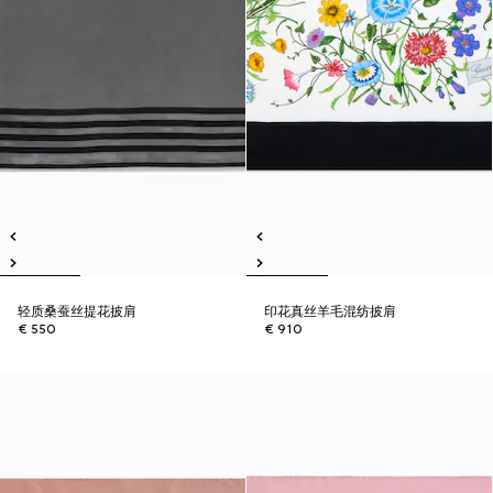
轻质桑蚕丝提花披肩
印花真丝羊毛混纺披肩
€ 550
€ 910