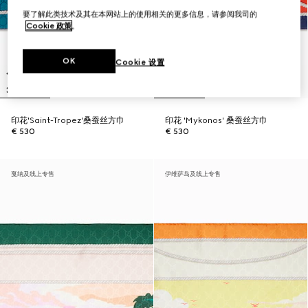
要了解此类技术及其在本网站上的使用相关的更多信息，请参阅我司的
Cookie 政策
。
OK
Cookie 设置
印花'Saint-Tropez'桑蚕丝方巾
印花 'Mykonos' 桑蚕丝方巾
€ 530
€ 530
戛纳及线上专售
伊维萨岛及线上专售