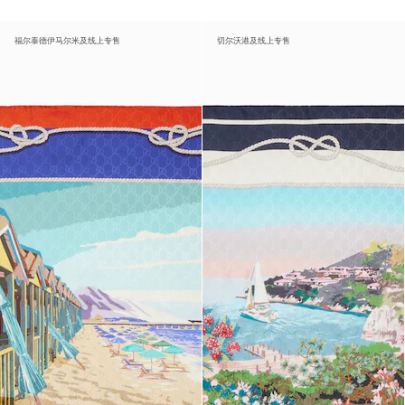
福尔泰德伊马尔米及线上专售
切尔沃港及线上专售