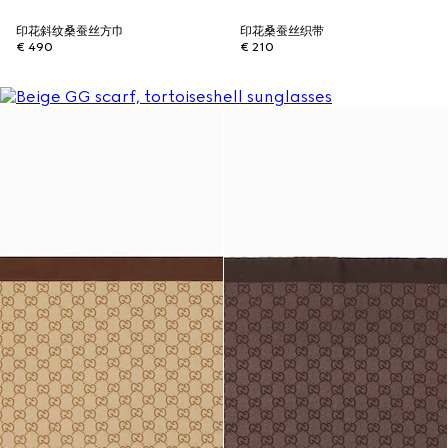
印花斜纹桑蚕丝方巾
印花桑蚕丝织带
€ 490
€ 210