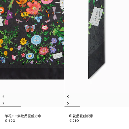
印花GG斜纹桑蚕丝方巾
印花桑蚕丝织带
€ 490
€ 210