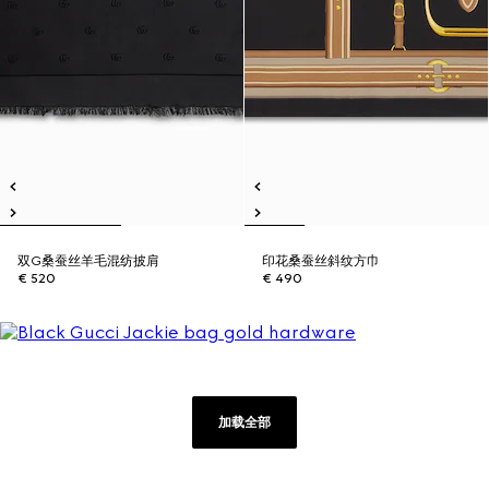
双G桑蚕丝羊毛混纺披肩
印花桑蚕丝斜纹方巾
€ 520
€ 490
加载全部