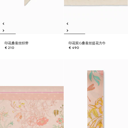
印花桑蚕丝织带
印花双G桑蚕丝提花方巾
€ 210
€ 490