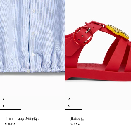
儿童GG条纹府绸衬衫
儿童凉鞋
€ 550
€ 350