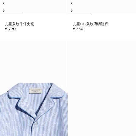
儿童条纹牛仔夹克
儿童GG条纹府绸短裤
€ 790
€ 550