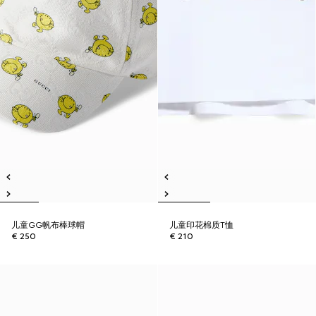
儿童GG帆布棒球帽
儿童印花棉质T恤
€ 250
€ 210