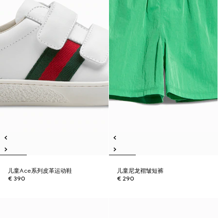
儿童Ace系列皮革运动鞋
儿童尼龙褶皱短裤
€ 390
€ 290