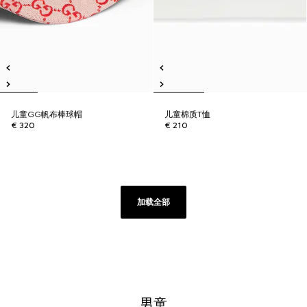
儿童GG帆布棒球帽
儿童棉质T恤
€ 320
€ 210
加载全部
男童