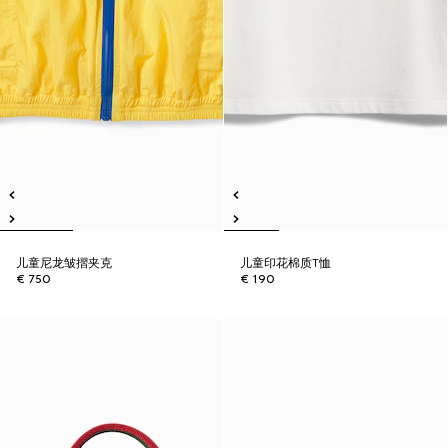
儿童尼龙皱摺夹克
儿童印花棉质T恤
€ 750
€ 190