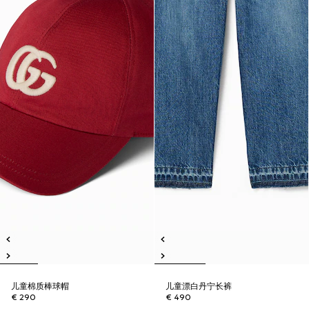
儿童棉质棒球帽
儿童漂白丹宁长裤
€ 290
€ 490