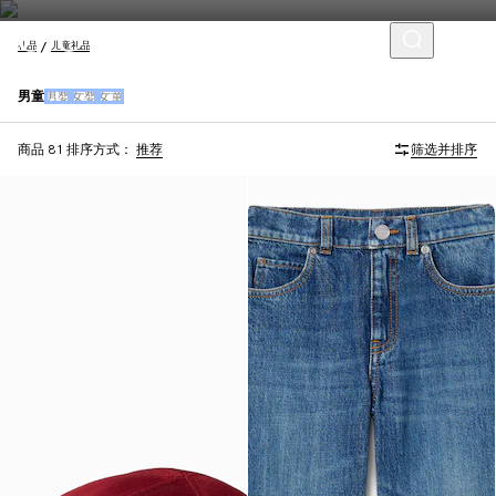
礼品
儿童礼品
男童
男婴
女婴
女童
商品 81
排序方式：
推荐
筛选并排序