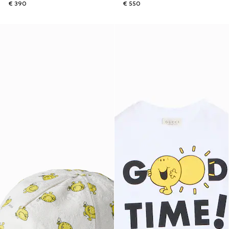
€ 390
€ 550