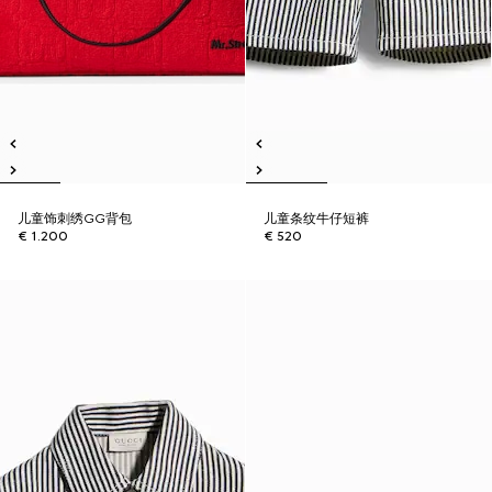
儿童饰刺绣GG背包
儿童条纹牛仔短裤
€ 1.200
€ 520