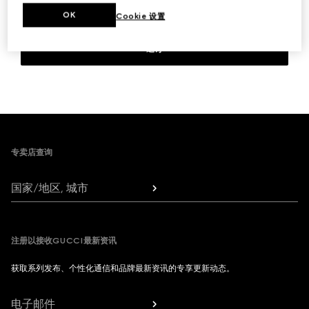
OK
Cookie 设置
退订
Footer
专卖店查询
国家/地区, 城市
注册以接收GUCCI最新资讯
获取系列发布、个性化通信和品牌最新资讯的专享更新动态。
电子邮件