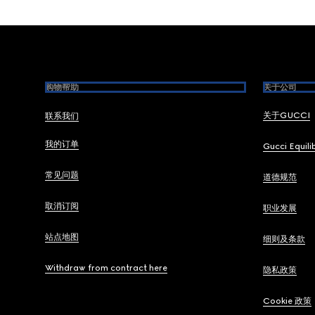
Footer
购物帮助
关于公司
关于GUCCI
联系我们
我的订单
Gucci Equili
常见问题
道德规范
取消订阅
职业发展
站点地图
细则及条款
Withdraw from contract here
隐私政策
Cookie 政策