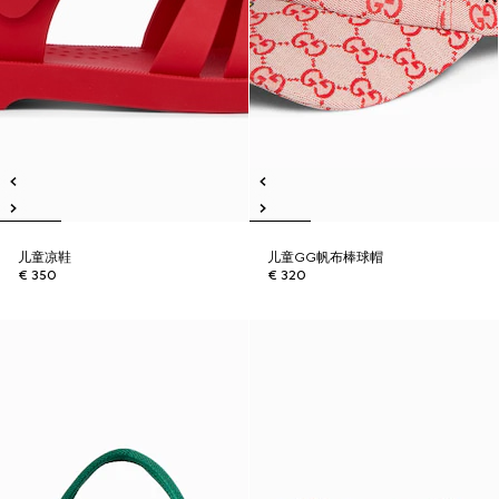
儿童凉鞋
儿童GG帆布棒球帽
€ 350
€ 320