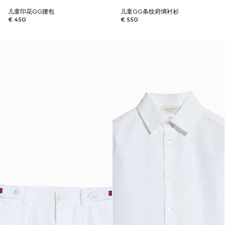
儿童印花GG腰包
儿童GG条纹府绸衬衫
€ 450
€ 550