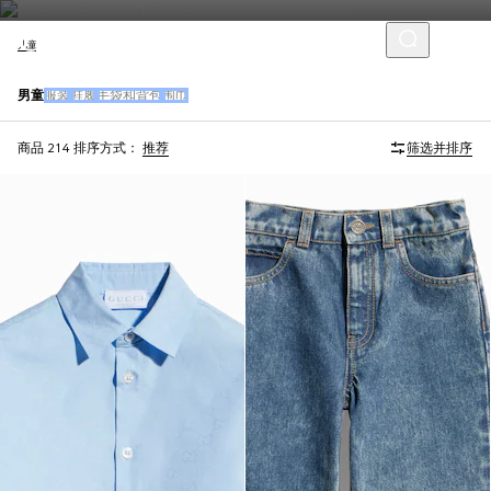
儿童
男童
服装
鞋履
手袋和背包
围巾
商品 214
排序方式：
推荐
筛选并排序