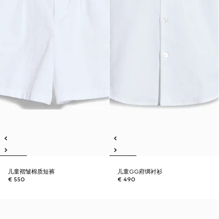
儿童褶皱棉质短裤
儿童GG府绸衬衫
€ 550
€ 490