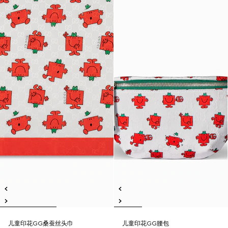
儿童印花GG桑蚕丝头巾
儿童印花GG腰包