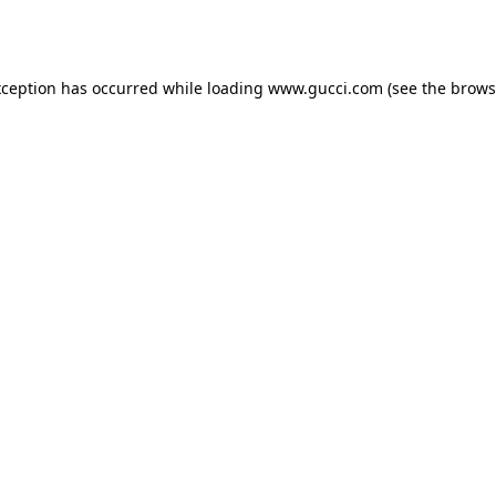
xception has occurred while loading
www.gucci.com
(see the
brows