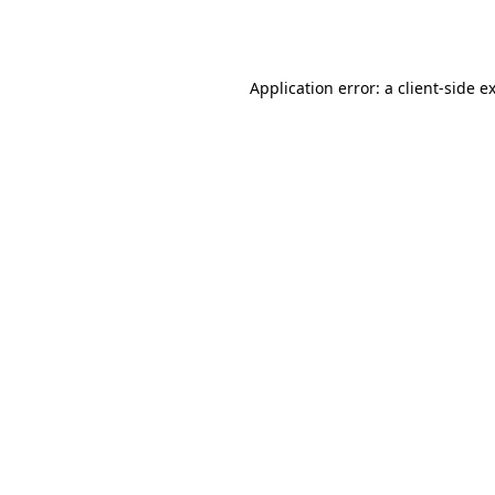
Application error: a
client
-side e