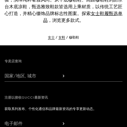
台木底凉鞋，甄选雅致鞋款皆选用上乘材质，以传统工艺匠
心打造，并精心缀饰品牌标志性图案。探索
女士鞋履甄选单
品
，浏览更多款式。
女士
女鞋
穆勒鞋
Footer
专卖店查询
国家/地区, 城市
注册以接收GUCCI最新资讯
获取系列发布、个性化通信和品牌最新资讯的专享更新动态。
电子邮件