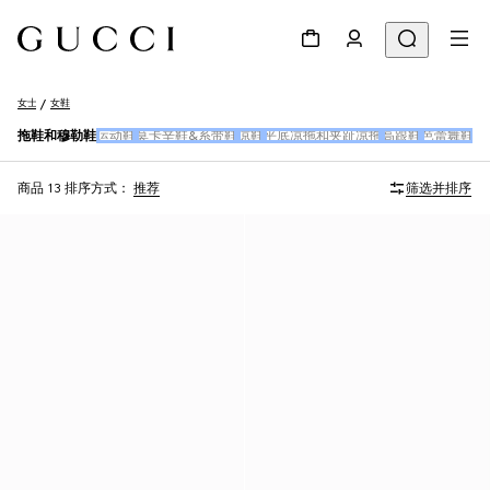
女士
女鞋
拖鞋和穆勒鞋
运动鞋
莫卡辛鞋&系带鞋
凉鞋
平底凉拖和夹趾凉拖
高跟鞋
芭蕾舞鞋
女
商品 13
排序方式：
推荐
筛选并排序