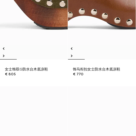
女士饰双G防水台木底凉鞋
饰马衔扣女士防水台木底凉鞋
€ 805
€ 770