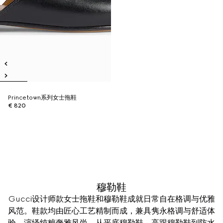
Princetown系列女士拖鞋
€ 820
穆勒鞋
Gucci设计师款女士拖鞋和穆勒鞋成就日常自在格调与优雅
风范。鞋款均由匠心工艺精制而成，兼具隽永格调与舒适体
验，演绎纯粹奢雅风尚。从平底穆勒鞋、高跟穆勒鞋到防水