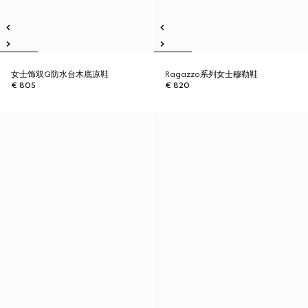
女士饰双G防水台木底凉鞋
Ragazzo系列女士穆勒鞋
€ 805
€ 820