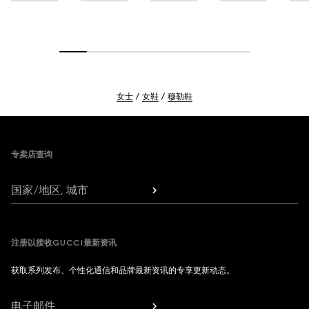
女士
女鞋
穆勒鞋
Footer
专卖店查询
国家/地区, 城市
注册以接收GUCCI最新资讯
获取系列发布、个性化通信和品牌最新资讯的专享更新动态。
电子邮件