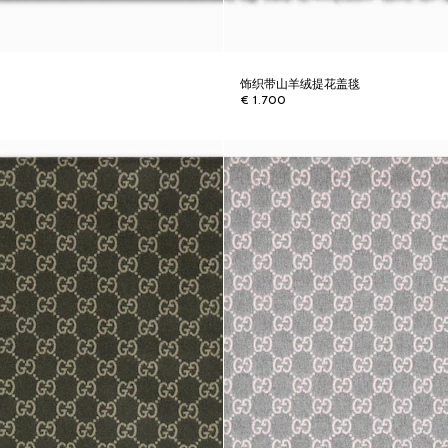
饰织带山羊绒提花盖毯
€ 1.700