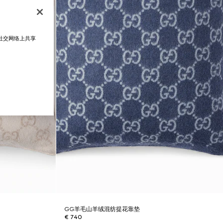
在社交网络上共享
GG羊毛山羊绒混纺提花靠垫
€ 740