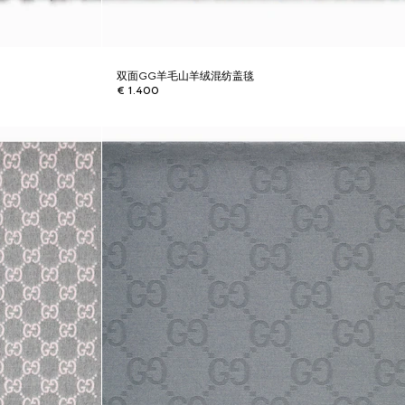
双面GG羊毛山羊绒混纺盖毯
€ 1.400