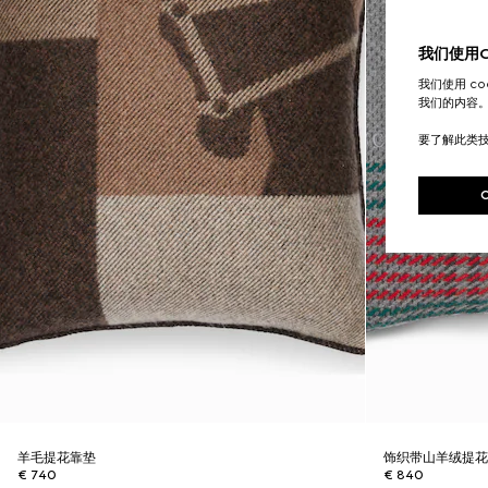
我们使用Co
我们使用 c
我们的内容
要了解此类
羊毛提花靠垫
饰织带山羊绒提
€ 740
€ 840