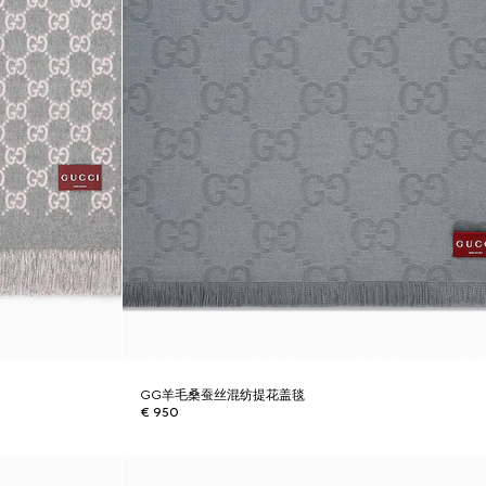
GG羊毛桑蚕丝混纺提花盖毯
€ 950