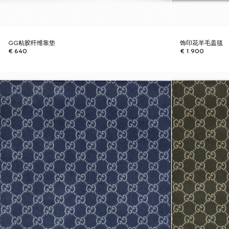
GG粘胶纤维靠垫
饰印花羊毛盖毯
€ 640
€ 1.900