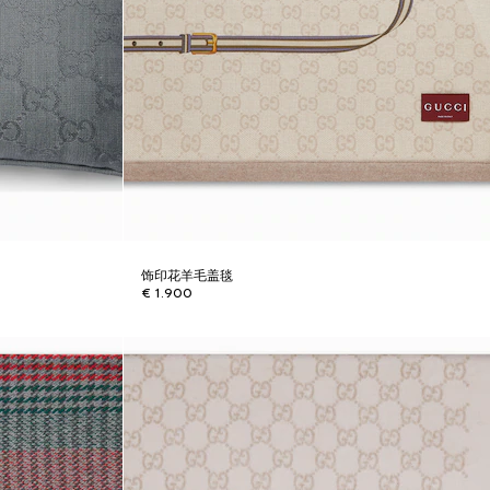
饰印花羊毛盖毯
€ 1.900