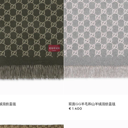
绒混纺盖毯
双面GG羊毛和山羊绒混纺盖毯
€ 1.400