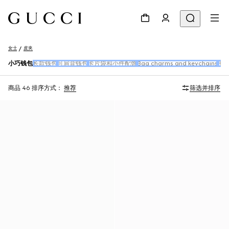
女士
皮夹
小巧钱包
长款钱包
可肩背钱包
卡片袋和小件配饰
Bag charms and keychains
手
商品 46
排序方式：
推荐
筛选并排序