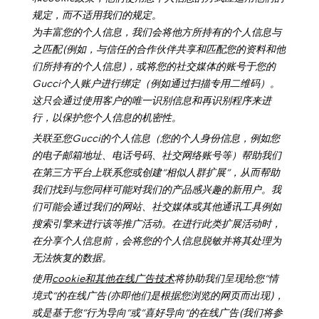
规定，而不适用我们的规定。
为丰富您的个人信息，我们会将他方所持有的个人信息与
之匹配
(
例如，与信任的合作伙伴共享和匹配您的资料和他
们所持有的个人信息
)
，
或将您的社交媒体的账号于您的
Gucci
个人账户进行绑定（例如通过扫描专用二维码）
。
这只会通过使用客户的唯一识别信息和再识别程序来进
行，以保护您个人信息的机密性。
关联
至您
Gucci
的个人信息（您的个人身份信息
，例如您
的电子邮箱地址、电话号码、社交网络账号等）帮助我们
在第三方平
台
上联系您或创建
“
相
似
人群
扩展
”
，从而帮助
我们找到与您同样可能对我们的产品感兴趣的新用户。我
们可能会通过我们的网站、社交媒体或其他通讯工具例如
搜索引擎来进行该等推广活动。在进行此类
扩展活动
时，
在分享个人信息前，会将您的个人信息
脱敏
并将其
处理
为
无法
恢复
的
数据
。
使用
cookie
和其他在线广告技术
将协助我们呈现给您”情
境式”的在线广告(亦即他们是根据您浏览的网页而出现)，
或是基于您”行为导向”或”喜好导向”的在线广告(我们将参