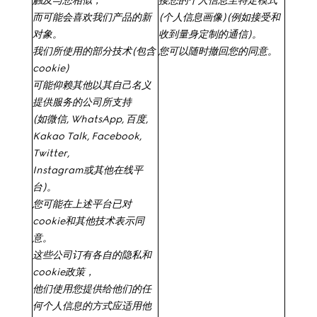
触及与您相似，
接您的个人信息至特定模式
而可能会喜欢我们产品的新
(
个人信息画像
)(
例如接受和
对象。
收到量身定制的通信
)
。
我们所使用的部分技术
(
包含
您可以随时撤回您的同意。
cookie)
可能仰赖其他以其自己名义
提供服务的公司所支持
(
如微信
, WhatsApp,
百度
,
Kakao Talk, Facebook,
Twitter,
Instagram
或其他在线平
台
)
。
您可能在上述平台已对
cookie
和其他技术表示同
意。
这些公司订有各自的隐私和
cookie
政策，
他们使用您提供给他们的任
何个人信息的方式应适用他