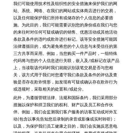
我们可能使用技术性及组织性的安全措施来保护我们的网
站、系统、网络、在我们的网站或实体商店进行的交易，
以及任何能保护我们所持有或储存的个人信息的必要措
施。为此目的，我们可能需要识别您的身份或在我们与您
的来往时对任何可疑或确切的销售、优惠活动或其他活动
条款及条件的违约或欺诈进行标记。该等安全措施可能因
法律遵循目的，或为避免将您的个人信息与未受信任的第
三方共享而采用。例如，当您购买一件产品时，一组特殊
代码将与您的个人信息进行关联，嵌入及/或标记在该产品
上，当读取该代码时我们就能识别该笔交易是否与您相
关，该方式用于我们对您遵守我们条款及条件的评估及查
验是否存在欺诈情形，如发现有可疑或确认存在欺诈行为
或违规时，采取相关的处置和/或处分。
此外，为遵循管辖法律、法规和国际条约，我们采用部分
措施以保护和捍卫我们的权利、财产以及员工和合作伙
伴。例如，我们会监测我们客户服务的访客互动或对外互
动(包含以事先告知您后录制的录音或影像或实时聆听)；
以及，为保护我们员工健康之目的，我们会实施反恶意电