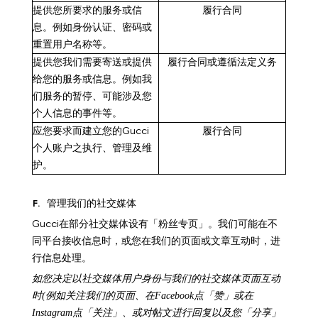
提供您所要求的服务或信
履行合同
息
。例如身份认证、密码或
重置用户名称等。
提供您我们需要寄送或提供
履行合同或遵循法定义务
给您的服务或信息
。例如我
们服务的暂停、可能涉及您
个人信息的事件等。
应您要求而建立
您的
G
ucci
履行合同
个人账户之
执行、管理及维
护
。
F.
管理我们的社交媒体
Gucci在部分社交媒体设有「粉丝专页」。我们可能在不
同平台接收信息时，或您在我们的页面或文章互动时，进
行信息处理。
如您决定以社交媒体用户身份
与我们的
社交媒体
页面互动
时
(
例如关注我们的页面、在
Facebook
点「
赞
」或在
Instagram
点「
关注
」、或对
帖文进行
回复
以及您「分享」