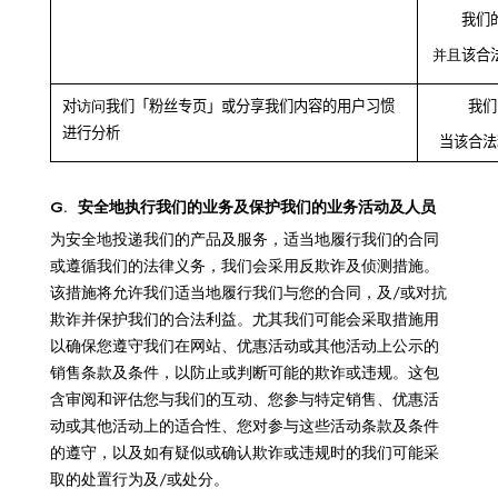
我们
并且
该合
对
访问
我们「粉丝专页」或分享我们内容的用户习惯
我们
进行分析
当该合法
G.
安全地执行我们的业务及保护我们的业务活动及人员
为安全地投递我们的产品及服务，适当地履行我们的合同
或遵循我们的法律义务，我们会采用反欺诈及侦测措施。
该措施将允许我们适当地履行我们与您的合同，及/或对抗
欺诈并保护我们的合法利益。尤其我们可能会采取措施用
以确保您遵守我们在网站、优惠活动或其他活动上公示的
销售条款及条件，以防止或判断可能的欺诈或违规。这包
含审阅和评估您与我们的互动、您参与特定销售、优惠活
动或其他活动上的适合性、您对参与这些活动条款及条件
的遵守，以及如有疑似或确认欺诈或违规时的我们可能采
取的处置行为及/或处分。