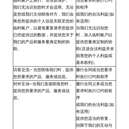
临时账户
之
执行、管理及维护
。
当您要求时执行订约
我们无法识别您时才会适用。无论
前程序
是您或我们主动联络对方，我们会
或我们的合法利益
(如
将您所提供的个人信息关联至您的
有适用)
临时账户，以避免重复请求您提供
当我们无法识别您
已经提供过的数据，并提供您关于
时，加入临时账户以
我们的产品和服务量身定制的协
提供您量身定制的协
助。
助(且该合法利益并未
损害您的个人利益或
基本权利)。
访客交流
─
当您联络我们时
，提供
履行合同或当您要求
您所要求的产品、服务或信息。
时执行订约前程序
对外互动
─
当我们直接联络您时
，
履行合同义务或当您
提供您所要求的产品、服务或信
要求时执行订约前程
息。
序
或我们的合法利益
(如
有适用)
提供您适当的答复，
但限于我们的互动与