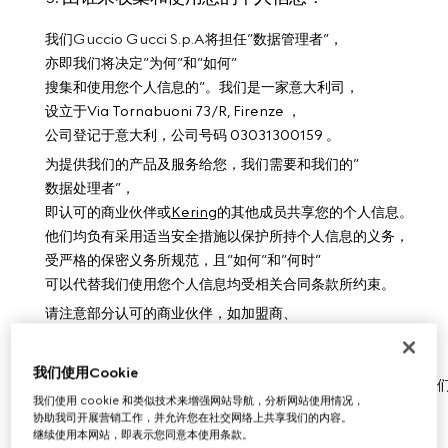
Guccio Gucci S.p.A
我们
将担任”数据管理者”，
亦即我们将决定”为何”和”如何”
搜集和使用您个人信息的”。我们是一家
司，
意大利
设立于Via Tornabuoni 73/R, Firenze ，
公司登记于
，
03031300159 。
意大利
公司号码
为提供我们的产品及服务给您，我们需要和我们的”
数据处理者”，
即认可的商业伙伴或
Kering
的其他成员共享您的个人信息。
他们均负有采用适当安全措施以保护所持个人信息的义务，
受严格的保密义务所规范，且”如何”和”何时”
可以代替我们使用您个人信息均受相关合同条款所约束。
请注意部分认可的商业伙伴，如加盟商、
被授权商或社交媒体，也可以决定“为何和“如何”
使用您的个人信息。 他们有各自的隐私和cookies政策，
我们使用Cookie
故请谨记他们使用您提供给他们的任何个人信息的方式应适用他
我们使用 cookie 和类似技术来增强网站导航，分析网站使用情况，
而不适用我们的规定。
协助我司开展营销工作，并允许您在社交网络上共享我们的内容。
继续使用本网站，即表示您同意本使用条款。
您的所在地法规可能不会提到
”
数据管理者
”
，而以
”