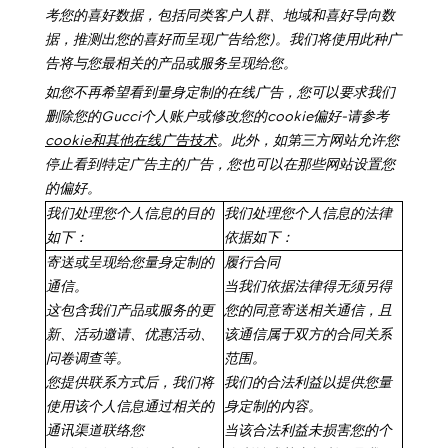
考您的喜好数据，包括同类客户人群、地域和喜好导向数
据，推测出您的喜好而呈现广告给您)。我们将使用此种广
告将与您最相关的产品或服务呈现给您。
如您不再希望看到量身定制的在线广告，您可以要求我们
删除您的
Gucci
个人账户或修改您的
cookie
偏好
-
请参考
cookie
和其他在线广告技术
。此外，如第三方网站允许您
停止看到特定广告主的广告，您也可以在那些网站设置您
的偏好。
我们处理您个人信息的目的
我们处理您个人信息的法律
如下：
依据如下：
寄送或呈现给您量身定制的
履行合同
通信。
当我们依据法律得无须另得
这包含我们产品或服务的更
您的同意寄送相关通信，且
新、活动邀请、优惠活动、
该通信属于双方的合同关系
问卷调查等。
范围。
您提供联系方式后，我们将
我们的合法利益
以提供您量
使用该个人信息通过相关的
身定制的内容。
通讯渠道联络您
当该合法利益未损害您的个