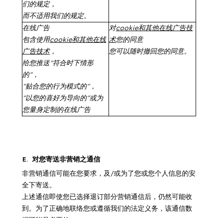
们的规定，
而不适用我们的规定。
在线广告
对
cookie
和其他在线广告技
包含使用
cookie
和其他在线
术
您的同意
广告技术
，
您可以随时撤回您的同意。
给您推送
“
符合时下情形
的
”
，
“
贴合您的行为模式的
”
，
“
以您的喜好为导向的
”
或为
您量身定制的在线广告
E.
对您寄送非营销之通信
非营销通信可能在您要求，及/或为了您或您个人信息的安
全下寄送。
上述通信即使您已选择退订部分营销通信后，仍然可能收
到。为了正确地联络您或遵循我们的法定义务，该通信数