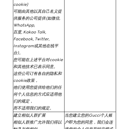
cookie)
可能由其他以其自己名义提
供服务的公司提供
(
如微信
,
WhatsApp,
百度
, Kakao Talk,
Facebook, Twitter,
Instagram
或其他在线平
台
)
。
您可能在上述平台对
cookie
和其他技术已表示同意。
这些公司订有各自的隐私和
cookie
政策，
他们使用您提供给他们的任
何个人信息的方式应适用他
们的规定，
而不适用我们的规定。
建立相似人群扩展
当您建立您的
Gucci
个人账
相似人群推广允许我们得以
户即为
您的同意
，我们会连