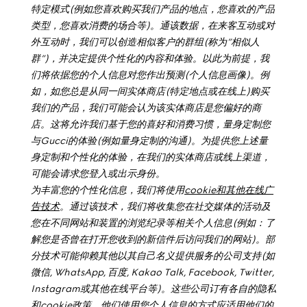
特定模式
(
例如您喜欢购买我们产品的地点，您喜欢的产品
类型，您喜欢消费的场合等
)
。通该数据，在来客互动或对
外互动时，我们可以创造相似客户的群组
(
称为
”
相似人
群
”)
，并决定提供个性化的内容和体验。以此为前提，我
们将依据您的个人信息对您作出预测
(
个人信息画像
)
。例
如，如您总是从同一间实体商店
(
特定地点或在线上
)
购买
我们的产品，我们可能会认为该实体商店是您偏好的商
店。这将允许我们基于您的喜好和消费习惯，量身定制您
与
Gucci
的体验
(
例如量身定制的沟通
)
。为提供您上述量
身定制和个性化的体验，在我们的实体商店或线上渠道，
可能会请求您登入或出示身份。
为丰富您的个性化信息，我们将使用
cookie
和其他在线广
告技术
。通过该技术，我们将收集您在社交媒体的活动及
您在不同网站和装置的浏览纪录等相关个人信息
(
例如：了
解您是否曾在打开您收到的新信件后访问我们的网站
)
。部
分技术可能仰赖其他以其自己名义提供服务的公司支持
(
如
微信
, WhatsApp,
百度
, Kakao Talk, Facebook, Twitter,
Instagram
或其他在线平台等
)
。这些公司订有各自的隐私
和
cookie
政策，
他们使用您个人信息的方式应适用他们的