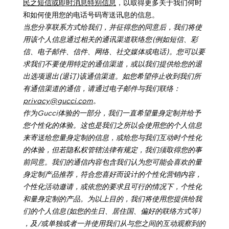
民之短信或即时消息特别信息
，以取得更多关于我们何时
和如何使用您的电话号码寄送讯息的信息。
当您分享联系方式给我们，并征得您的同意后，我们将使
用该个人信息通过相关的通讯渠道联络您
(
例如短信、彩
信、电子邮件、信件、网络、社交媒体或电话
)
。您可以要
求我们不要使用特定的通信渠道，或以我们提供给您的退
出选项退出
(
退订
)
该通信渠道。如您希望停止收到我们所
有通信渠道的通信，请通过电子邮件与我们联络：
privacy@gucci.com
。
作为
Gucci
体验的一部分，我们一直希望量身定制并给予
您个性化的体验。这也是我们之所以会使用您的个人信息
来寄送给您量身定制的信息，或给您与我们互动时个性化
的体验，但若隐私权管辖法律有规定，我们须取得您的事
前同意。我们的通信内容包含我们认为您可能会喜欢的量
身定制产品推荐，符合您喜好而设计的个性化营销内容，
个性化活动邀请，或依您的要求且可行的情况下，个性化
和量身定制的产品。为以上目的，我们将使用您提供给我
们的个人信息
(
如您的生日、居住国、偏好的联络方式等
)
，及
/
或单独或者一并使用我们从与您之间的互动观察到的