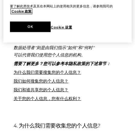
数据用户
”
、
”
数据持有者
”
、
”
商业团体
”
或
”
责任方
”
要了解此类技术及其在本网站上的使用相关的更多信息，请参阅我司的
等语称之，而
”
数据处理者
”
则以
”
数据中间商
”
或
”
运营商
”
Cookie 政策
。
等语称之。为了解我们的角色，
请注意我们
Gucci
是透过判断
”
为何
”
和
”
如何
”
OK
Cookie 设置
搜集和使用您的个人信息，
来决定处理您个人信息的目的和方式。我们的
”
数据处理者
”
则是由我们指示
”
如何
”
和
”
何时
”
可以代替我们使用您个人信息的机构。
需要了解更多？您可以参考本隐私政策的下述章节：
为什么我们需要搜集您的个人信息？
我们如何搜集您的个人信息？
我们和谁共享您的个人信息？
关于您的个人信息，您有什么权利？
4. 为什么我们需要收集您的个人信息?