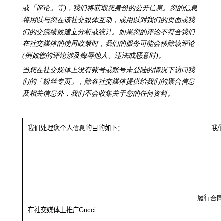
或「评论」等
)
，我们将
获取
您身
份
的公开信息。您的信息
将用以与您在该
社交媒体
互动，或用以对我们的页面或我
们的交流绩效建立分析或统计。如果您的评论不符合我们
在
社交媒体
的使用政策时，我们的服务可能会移除该评论
(例如您的评论涉及侮辱他人、违法或恶意时)。
当您在社交媒体上没有账号或账号未登陆的情况下访问我
们的「粉丝专页」，除各社交媒体提供给我们的聚合信息
及相关信息外，我们不会收集关于您的任何资料。
我们处理您个人
信息
的目的如下：
我
履行
合
在社交媒体上推广
Gucci