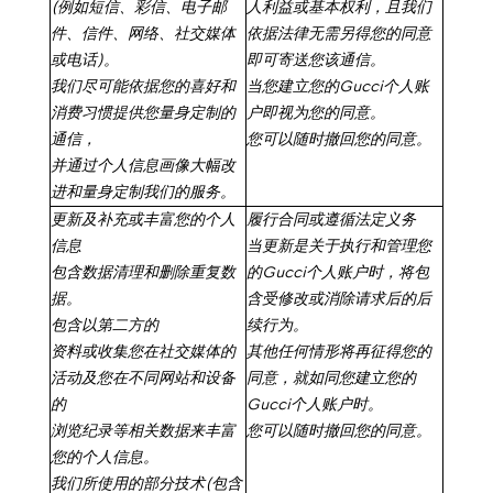
(
例如短信、彩信、电子邮
人利益或基本权利
，且我们
件、信件、网络、社交媒体
依据法律无需另得您的同意
或电话
)
。
即可寄送您该通信。
我们尽可能依据您的喜好和
当您建立您的
G
ucci
个人账
消费习惯提供您量身定制的
户
即视为您的同意。
通信，
您可以随时撤回您的同意。
并通过个人信息画像大幅改
进和量身定制我们的服务。
更新及补充或丰富您的个人
履行合同或遵循法定义务
信息
当更新是关于执行和管理您
包含数据清理和删除重复数
的
G
ucci
个人账户时，将包
据。
含受修改或消除请求后的后
包含以第二方的
续行为。
资料或收集您在社交媒体的
其他任何情形将再征得
您的
活动及您在不同网站和设备
同意
，就如同您建立您的
的
G
ucci
个人账户时。
浏览纪录等相关数据来丰富
您可以随时撤回您的同意。
您的个人信息。
我们所使用的部分技术
(
包含