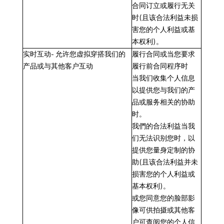
合同订立或履行无关
时(且该合法利益未损
害您的个人利益或基
本权利)。
实时互动
-
允许您虚拟穿搭我们的
履行
合同
或
当
您要求
产品或与其他客户互动
履行前合同程序时
当我们收集个人信息
以提供您与我们的产
品或服务相关的协助
时。
我們的合法利益
当我
们无法识别您时，
以
提供您量身定制的协
助(且该合法利益并未
损害您的个人利益或
基本权利)。
或您同意
您的脸部影
像可供拍摄或其他客
户可查阅您的个人信