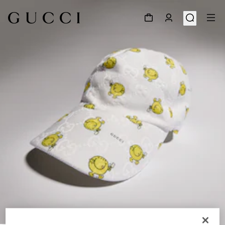
1
/
4