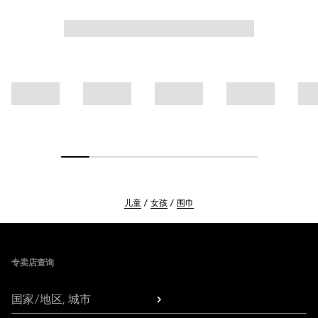
儿童
女孩
围巾
Footer
专卖店查询
国家/地区, 城市