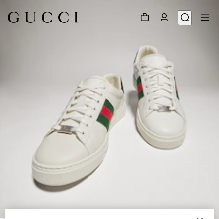
1
/
8