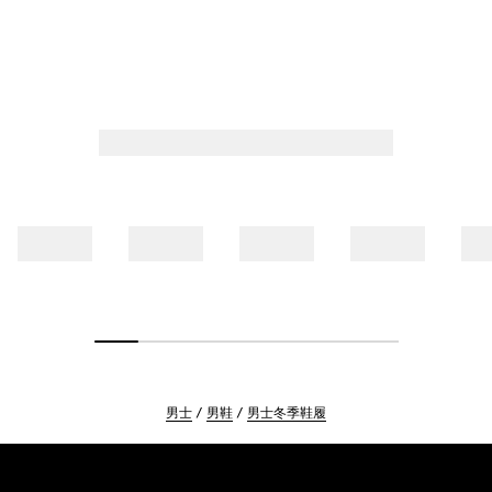
男士
男鞋
男士冬季鞋履
Footer