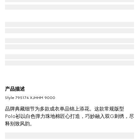
产品描述
Style ‎795174 XJHHM 9000
品牌典藏细节为多款成衣单品锦上添花。这款常规版型
Polo衫以白色弹力珠地棉匠心打造，巧妙融入双G刺绣，尽
释别致风韵。