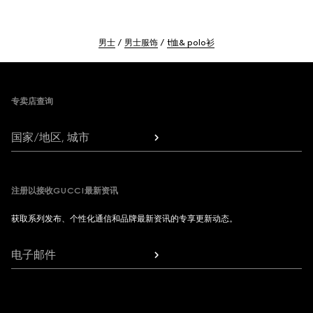
男士
男士服饰
t恤& polo衫
Footer
专卖店查询
国家/地区, 城市
注册以接收GUCCI最新资讯
获取系列发布、个性化通信和品牌最新资讯的专享更新动态。
电子邮件