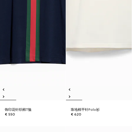
饰印花针织棉T恤
珠地棉平针Polo衫
€ 550
€ 620