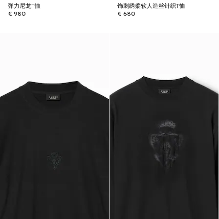
弹力尼龙T恤
饰刺绣柔软人造丝针织T恤
€ 980
€ 680