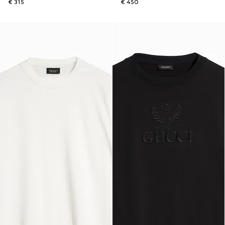
€ 315
€ 450