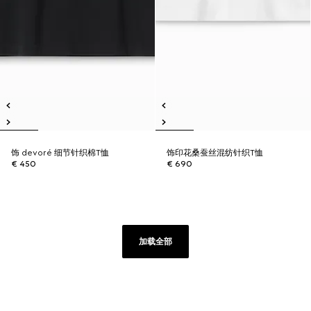
饰 devoré 细节针织棉T恤
饰印花桑蚕丝混纺针织T恤
€ 450
€ 690
加载全部