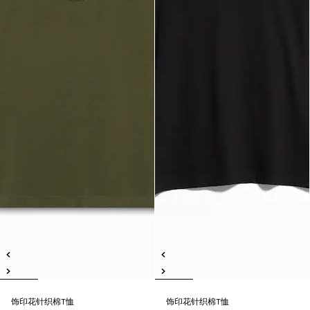
饰印花针织棉T恤
饰印花针织棉T恤