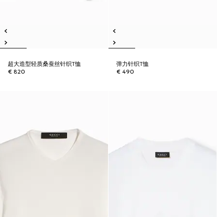
超大造型轻质桑蚕丝针织T恤
弹力针织T恤
€ 820
€ 490