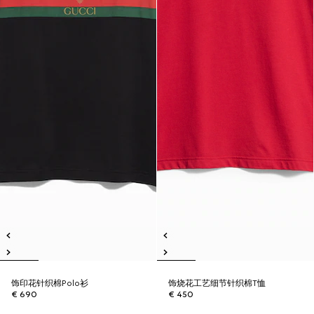
饰印花针织棉Polo衫
饰烧花工艺细节针织棉T恤
€ 690
€ 450