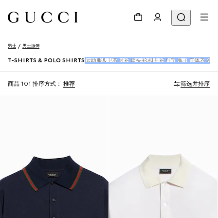
男士
男士服饰
T-SHIRTS & POLO SHIRTS
运动服&卫衣
衬衫
套头衫和开衫
丹宁
裤子
连体衣
外衣
商品 101
排序方式：
推荐
筛选并排序