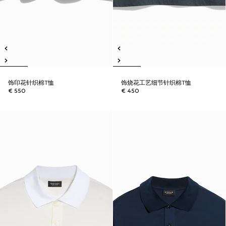
饰印花针织棉T恤
饰烧花工艺细节针织棉T恤
€ 550
€ 450