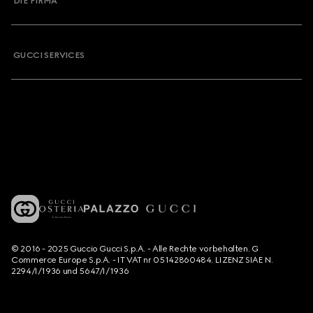
DIE FIRMA
GUCCI SERVICES
© 2016 - 2025 Guccio Gucci S.p.A. - Alle Rechte vorbehalten. G
Commerce Europe S.p.A. - IT VAT nr 05142860484. LIZENZ SIAE N.
2294/I/1936 und 5647/I/1936