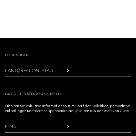
Footer
FILIALSUCHE
LAND/REGION, STADT
GUCCI UPDATES ABONNIEREN
Erhalten Sie exklusive Informationen zum Start der Kollektion, persönliche
Mitteilungen und weitere spannende Neuigkeiten aus der Welt von Gucci.
E-Mail