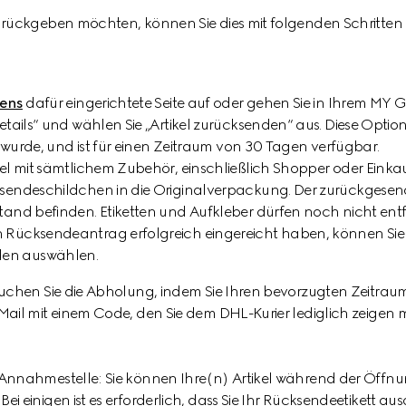
zurückgeben möchten, können Sie dies mit folgenden Schritten
gens
dafür eingerichtete Seite auf oder gehen Sie in Ihrem M
etails“ und wählen Sie „Artikel zurücksenden“ aus. Diese Optio
rt wurde, und ist für einen Zeitraum von 30 Tagen verfügbar.
kel mit sämtlichem Zubehör, einschließlich Shopper oder Einka
sendeschildchen in die Originalverpackung. Der zurückgesende
tand befinden. Etiketten und Aufkleber dürfen noch nicht entf
 Rücksendeantrag erfolgreich eingereicht haben, können Sie 
en auswählen.
 buchen Sie die Abholung, indem Sie Ihren bevorzugten Zeitrau
Mail mit einem Code, den Sie dem DHL-Kurier lediglich zeigen mü
-Annahmestelle: Sie können Ihre(n) Artikel während der Öffnun
ei einigen ist es erforderlich, dass Sie Ihr Rücksendeetikett 