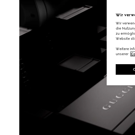
Wir verw
Wir verwen
die Nutzung
zu ermöglic
Website st
Weitere In
unserer
Co