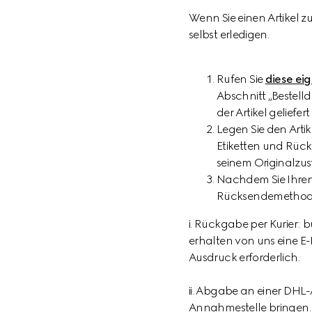
Wenn Sie einen Artikel 
selbst erledigen.
Rufen Sie
diese ei
Abschnitt „Bestelld
der Artikel geliefe
Legen Sie den Arti
Etiketten und Rück
seinem Originalzus
Nachdem Sie Ihren
Rücksendemethod
i. Rückgabe per Kurier:
erhalten von uns eine E-
Ausdruck erforderlich.
ii. Abgabe an einer DHL
Annahmestelle bringen. B