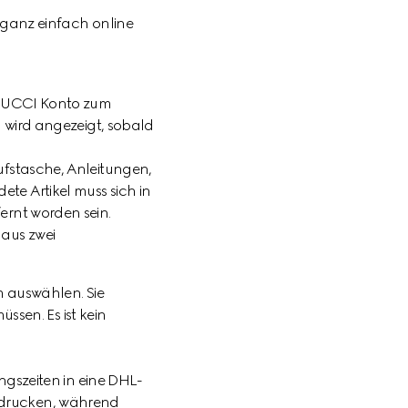
 ganz einfach online
Y GUCCI Konto zum
n wird angezeigt, sobald
ufstasche, Anleitungen,
te Artikel muss sich in
ernt worden sein.
aus zwei
m auswählen. Sie
ssen. Es ist kein
gszeiten in eine DHL-
ausdrucken, während