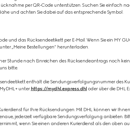
 Rücknahme per QR-Code unterstützen. Suchen Sie einfach na
 Nähe und achten Sie dabei auf das entsprechende Symbol.
ode und das Rücksendeetikett per E-Mail. Wenn Sie ein MY GU
unter „Meine Bestellungen“ herunterladen.
 einer Stunde nach Einreichen des Rücksendeantrags noch kein
ns bitte.
ksendeetikett enthält die Sendungsverfolgungsnummer des Kur
 MyDHL+ unter
https://mydhl.express.dhl
oder über die DHL E
rierdienst für Ihre Rücksendungen. Mit DHL können wir Ihnen 
genaue, jederzeit verfügbare Sendungsverfolgung anbieten. Bit
rnimmt, wenn Sie einen anderen Kurierdienst als den oben au