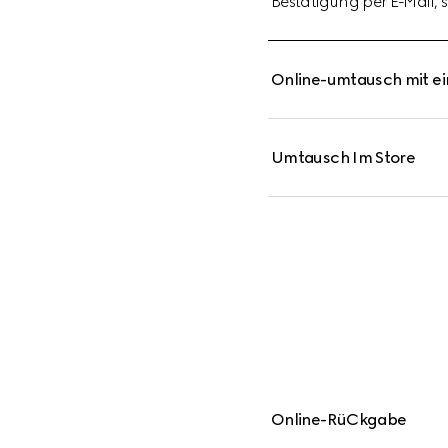
Bestätigung per E-Mail,
Online-umtausch mit e
Umtausch Im Store
Online-RüCkgabe