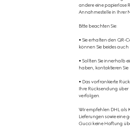
andere eine papierlose
Annahmestelle in Ihrer
Bitte beachten Sie:
• Sie erhalten den QR-C
können Sie beides auch 
• Sollten Sie innerhalb
haben, kontaktieren Sie u
• Das vorfrankierte Rüc
Ihre Rücksendung über
verfolgen.
Wir empfehlen DHL als Ku
Lieferungen sowie eine 
Gucci keine Haftung übe