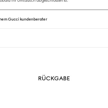
 sobald Ihr Umtausch abgeschlossen ist.
inem Gucci kundenberater
RÜCKGABE