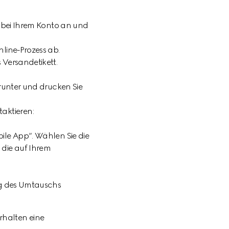
h bei Ihrem Konto an und
line-Prozess ab.
 Versandetikett.
erunter und drucken Sie
taktieren:
ile App“. Wählen Sie die
die auf Ihrem
ung des Umtauschs
rhalten eine