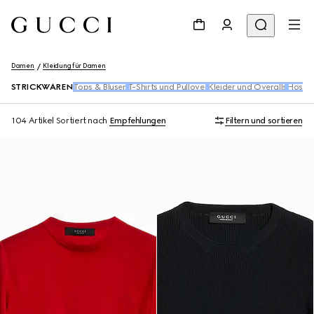
Damen
Kleidung für Damen
STRICKWAREN
Tops & Blusen​
T-Shirts und Pullover
Kleider und Overalls
Hosen 
104 Artikel
Sortiert nach
Empfehlungen
Filtern und sortieren