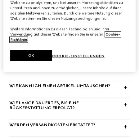
Website zu analysieren, uns bei unseren Marketingaktivitäten zu
Alle erweitern
unterstützen und Ihnen zu ermöglichen, unsere Inhalte auf Ihren
sozialen Netzwerken zu teilen. Durch die weitere Nutzung dieser
Website stimmen Sie diesen Nutzungsbedingungen zu.
WIE KANN ICH EINEN ARTIKEL ZURÜCKGEBEN?
Weitere Informationen zu diesen Technologien und ihrer
Verwendung auf dieser Website finden Sie in unserer
Cookie-
Richtlinie
.
WIE VIELE TAGE HABE ICH ZEIT, UM EIN PRODUKT
UMZUTAUSCHEN ODER ZURÜCKZUGEBEN?
OK
COOKIE-EINSTELLUNGEN
WELCHE RÜCKGABE- UND
UMTAUSCHBESTIMMUNGEN GELTEN?
WIE KANN ICH EINEN ARTIKEL UMTAUSCHEN?
WIE LANGE DAUERT ES, BIS EINE
RÜCKERSTATTUNG ERFOLGT?
WERDEN VERSANDKOSTEN ERSTATTET?