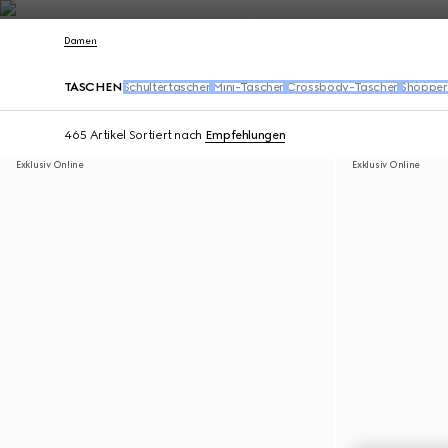
Kontakt
Damen
TASCHEN
Schultertaschen
Mini-Taschen
Crossbody-Taschen
Shopper
465 Artikel
Sortiert nach
Empfehlungen
Exklusiv Online
Exklusiv Online