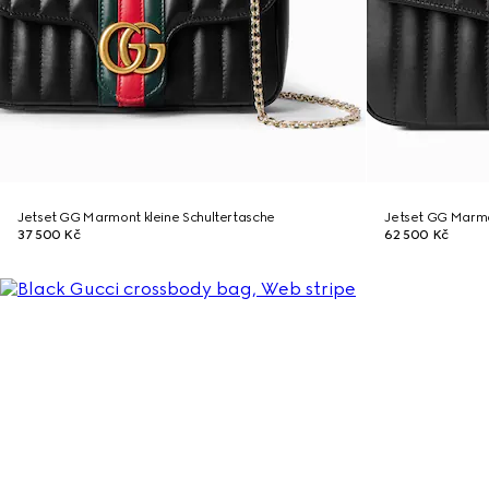
Jetset GG Marmont kleine Schultertasche
Jetset GG Marmo
37 500 Kč
62 500 Kč