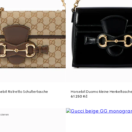
ebit Ristretto Schultertasche
Horsebit Duomo kleine Henkeltasch
61 250 Kč
isieren