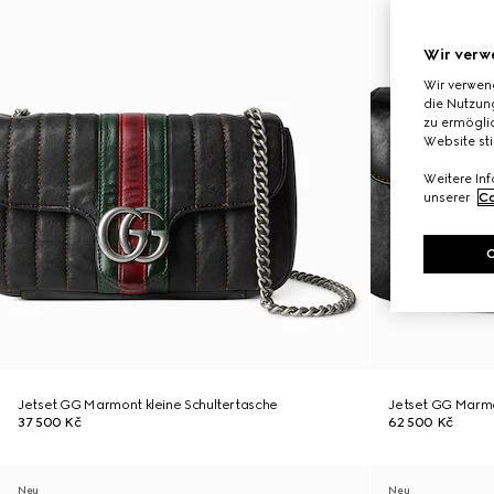
Wir verw
Wir verwen
die Nutzung
zu ermöglic
Website st
Weitere In
unserer
Co
Jetset GG Marmont kleine Schultertasche
Jetset GG Marmo
37 500 Kč
62 500 Kč
Neu
Neu