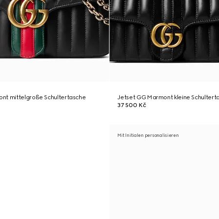
nt mittelgroße Schultertasche
Jetset GG Marmont kleine Schultert
37 500 Kč
Mit Initialen personalisieren