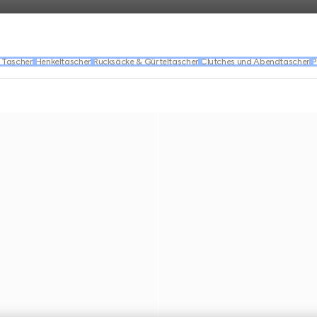
 Taschen
Henkeltaschen
Rucksäcke & Gürteltaschen
Clutches und Abendtaschen
P