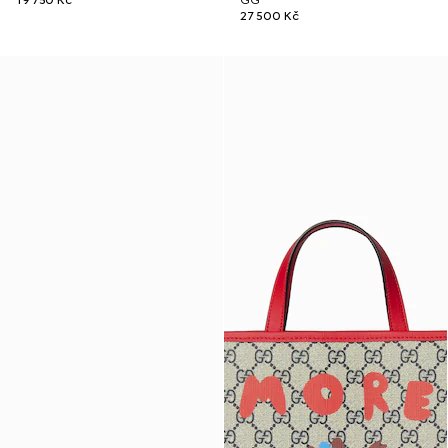
19 750 Kč
GG
27 500 Kč