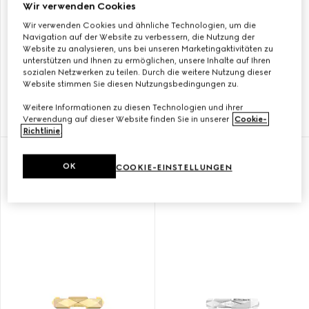
Wir verwenden Cookies
Wir verwenden Cookies und ähnliche Technologien, um die
Navigation auf der Website zu verbessern, die Nutzung der
Website zu analysieren, uns bei unseren Marketingaktivitäten zu
unterstützen und Ihnen zu ermöglichen, unsere Inhalte auf Ihren
GUCCI LINK TO LOVE RING
GUCCI LINK TO LOVE RING
sozialen Netzwerken zu teilen. Durch die weitere Nutzung dieser
SPIEGEL-FINISH 18K GOLD
NIETEN 18K GOLD
Website stimmen Sie diesen Nutzungsbedingungen zu.
Weitere Informationen zu diesen Technologien und ihrer
Verwendung auf dieser Website finden Sie in unserer
Cookie-
KČ 28.900
KČ 44.400
Richtlinie
.
OK
COOKIE-EINSTELLUNGEN