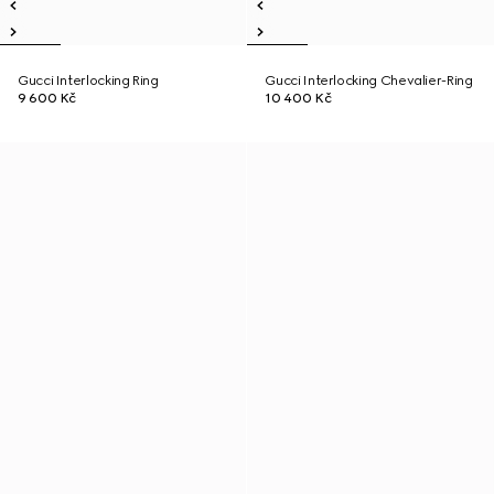
Gucci Interlocking Ring
Gucci Interlocking Chevalier-Ring
9 600 Kč
10 400 Kč