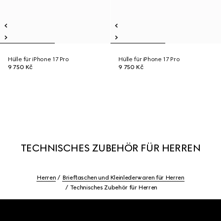
Hülle für iPhone 17 Pro
Hülle für iPhone 17 Pro
9 750 Kč
9 750 Kč
TECHNISCHES ZUBEHÖR FÜR HERREN
Herren
Brieftaschen und Kleinlederwaren für Herren
Technisches Zubehör für Herren
Footer