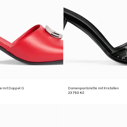
e mit Doppel G
Damenpantolette mit Kristallen
23 750 Kč