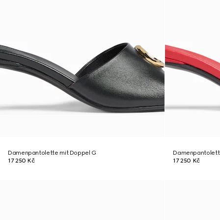
Damenpantolette mit Doppel G
Damenpantolett
17 250 Kč
17 250 Kč