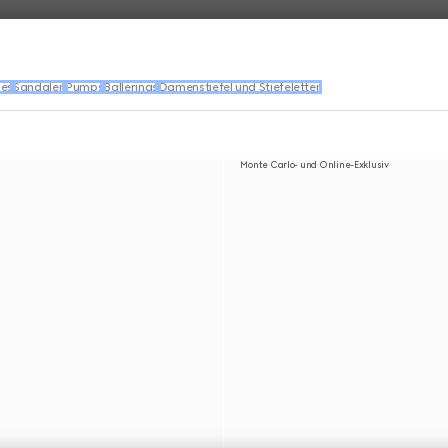
les
Sandalen
Pumps
Ballerinas
Damenstiefel und Stiefeletten
Monte Carlo- und Online-Exklusiv