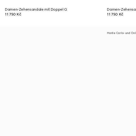
Damen-Zehensandale mit Doppel G
Damen-Zehensan
11 750 Kč
11 750 Kč
Monte Carlo- und Onl