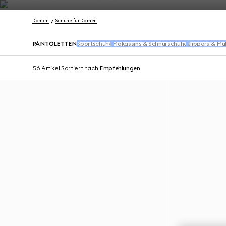
Kontakt
Damen
Schuhe für Damen
PANTOLETTEN
Sportschuhe
Mokassins & Schnürschuhe
Slippers & Mu
56 Artikel
Sortiert nach
Empfehlungen