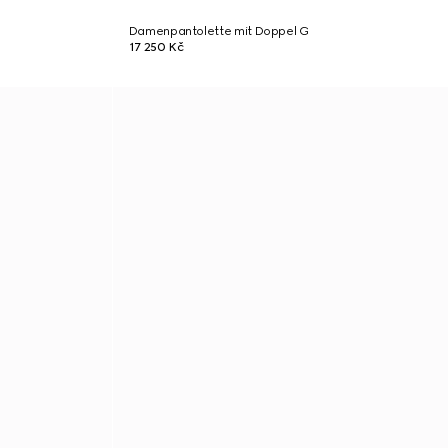
Damenpantolette mit Doppel G
17 250 Kč