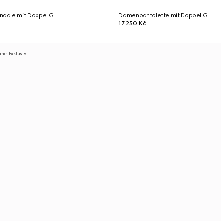
dale mit Doppel G
Damenpantolette mit Doppel G
17 250 Kč
ine-Exklusiv