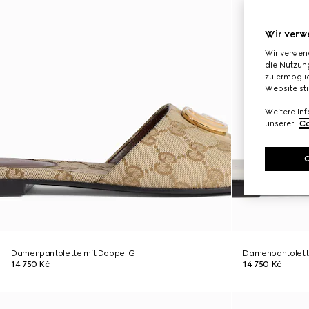
Wir verw
Wir verwen
die Nutzung
zu ermöglic
Website st
Weitere In
unserer
Co
Damenpantolette mit Doppel G
Damenpantolett
14 750 Kč
14 750 Kč