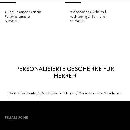
Gucci Essence Classic
Wendbarer Gürtel mit
Faltbrieftasche
rechteckiger Schnalle
8 950 Kč
13 750 Kč
PERSONALISIERTE GESCHENKE FÜR
HERREN
Werbegeschenke
Geschenke für Herren
Personalisierte Geschenke
Footer
FILIALSUCHE