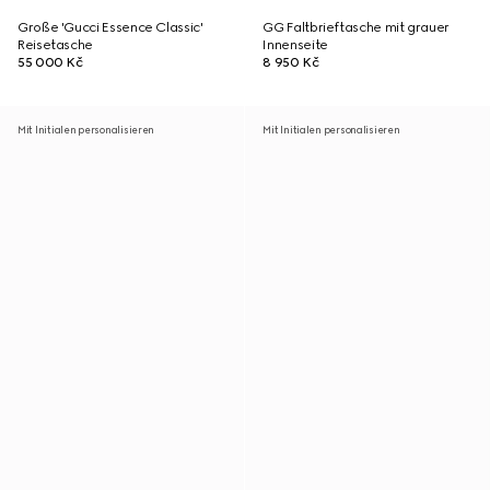
Große 'Gucci Essence Classic'
GG Faltbrieftasche mit grauer
Reisetasche
Innenseite
55 000 Kč
8 950 Kč
Mit Initialen personalisieren
Mit Initialen personalisieren