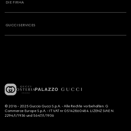
DIE FIRMA
GUCCI SERVICES
© 2016 - 2025 Guccio Gucci S.p.A. - Alle Rechte vorbehalten. G
Commerce Europe S.p.A. - IT VAT nr 05142860484. LIZENZ SIAE N.
2294/I/1936 und 5647/I/1936