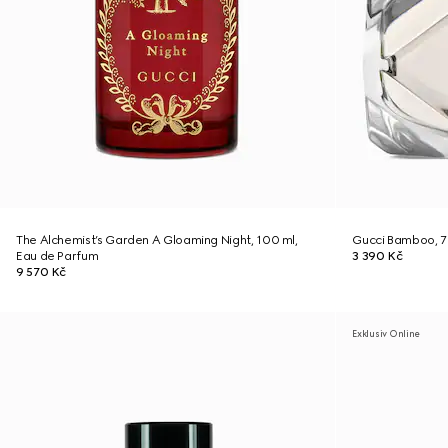
The Alchemist’s Garden A Gloaming Night, 100 ml,
Gucci Bamboo, 75
Eau de Parfum
3 390 Kč
9 570 Kč
Exklusiv Online