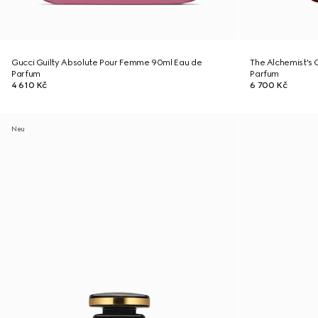
Gucci Guilty Absolute Pour Femme 90ml Eau de
The Alchemist's 
Parfum
Parfum
4 610 Kč
6 700 Kč
Neu