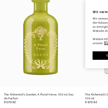
Wir verw
Wir verwen
die Nutzung
zu ermöglic
Website st
Weitere In
unserer
Co
The Alchemist's Garden, A Floral Verse, 100 ml, Eau
The Alchemist’s
de Parfum
100 ml
9 570 Kč
9 570 Kč