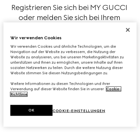
Registrieren Sie sich bei MY GUCCI 
oder melden Sie sich bei Ihrem 
Account an und gehen Sie zu Ihrem 
Bestellverlauf, um Ihre bestellten 
Wir verwenden Cookies
Artikel in jeder Versandphase im Blick 
Wir verwenden Cookies und ähnliche Technologien, um die
Navigation auf der Website zu verbessern, die Nutzung der
zu behalten. 
Website zu analysieren, uns bei unseren Marketingaktivitäten zu
unterstützen und Ihnen zu ermöglichen, unsere Inhalte auf Ihren
sozialen Netzwerken zu teilen. Durch die weitere Nutzung dieser
Website stimmen Sie diesen Nutzungsbedingungen zu.
MEINEN BESTELLVERLAUF ANSEHEN
Weitere Informationen zu diesen Technologien und ihrer
Verwendung auf dieser Website finden Sie in unserer
Cookie-
Richtlinie
.
Alternativ können Sie Ihre Bestellung auch über den Link 
OK
in der Versandbestätigungs-E-Mail verfolgen.
COOKIE-EINSTELLUNGEN