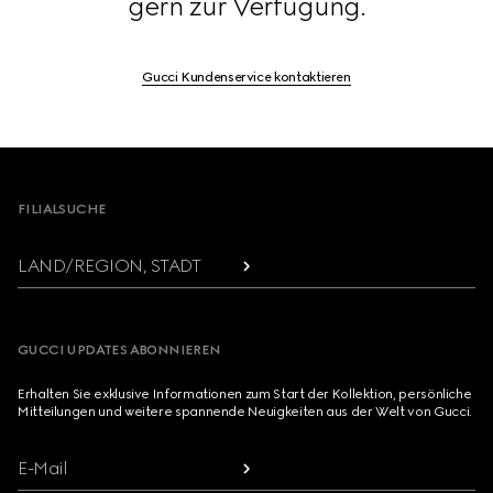
gern zur Verfügung.
Gucci Kundenservice kontaktieren
Footer
FILIALSUCHE
LAND/REGION, STADT
GUCCI UPDATES ABONNIEREN
Erhalten Sie exklusive Informationen zum Start der Kollektion, persönliche
Mitteilungen und weitere spannende Neuigkeiten aus der Welt von Gucci.
E-Mail