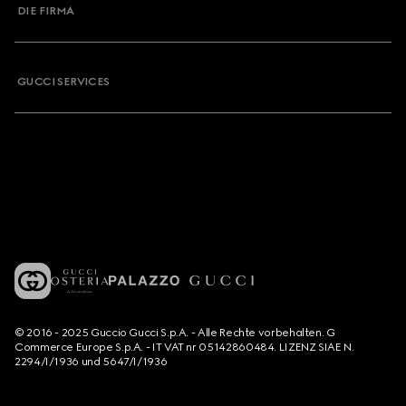
DIE FIRMA
GUCCI SERVICES
© 2016 - 2025 Guccio Gucci S.p.A. - Alle Rechte vorbehalten. G
Commerce Europe S.p.A. - IT VAT nr 05142860484. LIZENZ SIAE N.
2294/I/1936 und 5647/I/1936