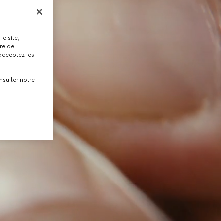
le site,
tre de
 acceptez les
nsulter notre