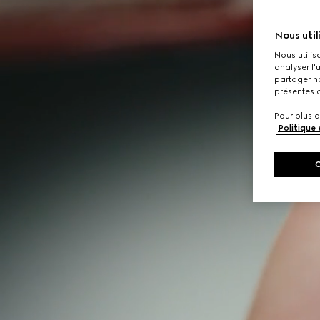
Nous util
Nous utilis
analyser l'
partager no
présentes c
Pour plus d
Politique