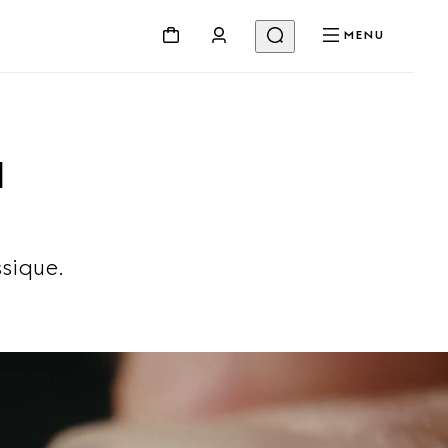
MENU
I
ssique.