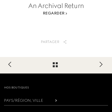
An Archival Return
REGARDER
PARTAGER
Footer
NOS BOUTIQUES
PAYS/RÉGION, VILLE