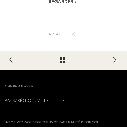
REGARDER
PARTAGER
Footer
NOS BOUTIQUES
PAYS/RÉGION, VILLE
INSCRIVEZ-VOUS POUR SUIVRE L’ACTUALITÉ DE GUCCI