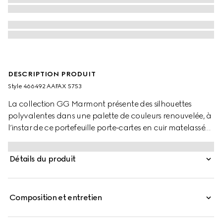
DESCRIPTION PRODUIT
Style ‎466492 AAFAX 5753
La collection GG Marmont présente des silhouettes
polyvalentes dans une palette de couleurs renouvelée, à
l’instar de ce portefeuille porte-cartes en cuir matelassé
beige rosé à motif chevron, orné du logo Double G coloris
doré clair.
Détails du produit
Composition et entretien