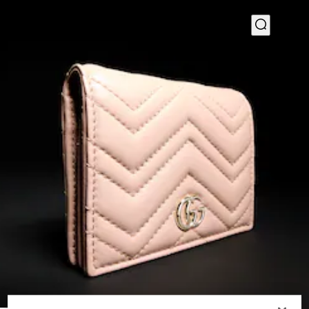
1
/
4