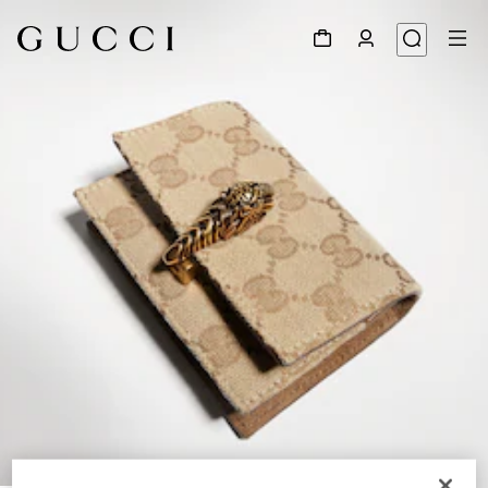
1
/
4