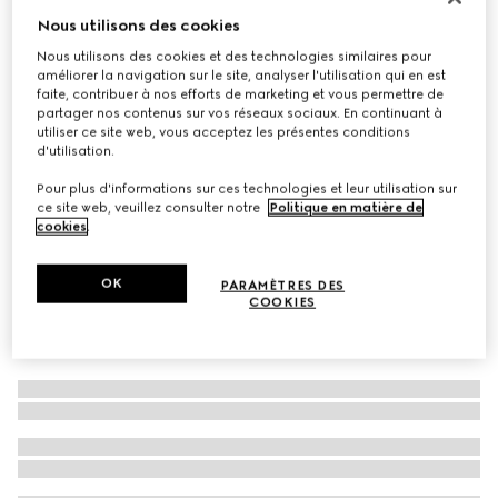
Nous utilisons des cookies
À personnaliser avec vos initiales
Cabas petit format à motif Flora avec breloque
Nous utilisons des cookies et des technologies similaires pour
CHF 500
améliorer la navigation sur le site, analyser l'utilisation qui en est
Déclinaisons
toile GG sable et marron
faite, contribuer à nos efforts de marketing et vous permettre de
partager nos contenus sur vos réseaux sociaux. En continuant à
utiliser ce site web, vous acceptez les présentes conditions
d'utilisation.
Pour plus d'informations sur ces technologies et leur utilisation sur
ce site web, veuillez consulter notre
Politique en matière de
cookies
.
OK
PARAMÈTRES DES
COOKIES