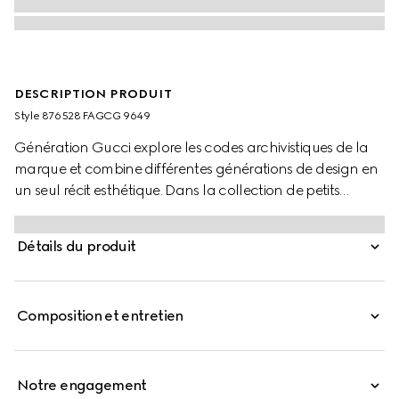
DESCRIPTION PRODUIT
Style ‎876528 FAGCG 9649
Génération Gucci explore les codes archivistiques de la
marque et combine différentes générations de design en
un seul récit esthétique. Dans la collection de petits
maroquinerie, la tête de tigre Dionysus est réinventée en
une fermeture fonctionnelle avec de magnifiques détails
Détails du produit
inspirés de la joaillerie sur ce portefeuille, confectionné en
toile GG.
Composition et entretien
Notre engagement