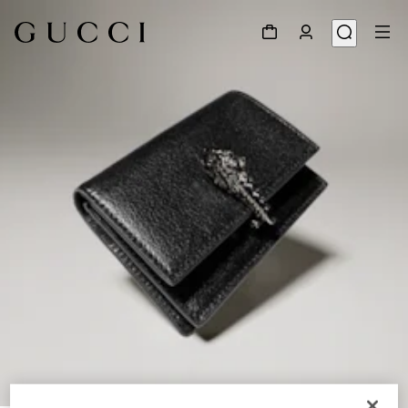
1
/
4