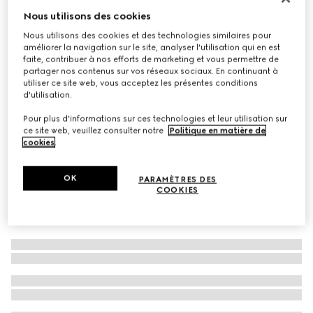
Nous utilisons des cookies
À personnaliser avec vos initiales
Petit portefeuille Dionysus
Nous utilisons des cookies et des technologies similaires pour
CHF 530
améliorer la navigation sur le site, analyser l'utilisation qui en est
Déclinaisons
cuir noir
faite, contribuer à nos efforts de marketing et vous permettre de
partager nos contenus sur vos réseaux sociaux. En continuant à
utiliser ce site web, vous acceptez les présentes conditions
d'utilisation.
Pour plus d'informations sur ces technologies et leur utilisation sur
ce site web, veuillez consulter notre
Politique en matière de
cookies
.
OK
PARAMÈTRES DES
COOKIES