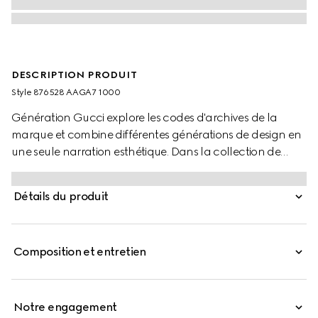
DESCRIPTION PRODUIT
Style ‎876528 AAGA7 1000
Génération Gucci explore les codes d'archives de la
marque et combine différentes générations de design en
une seule narration esthétique. Dans la collection de
petits articles en cuir, la tête de tigre Dionysus est
réinventée en tant que fermeture fonctionnelle avec de
Détails du produit
magnifiques détails inspirés de la joaillerie sur ce
portefeuille, confectionné en cuir grainé souple.
Composition et entretien
Notre engagement