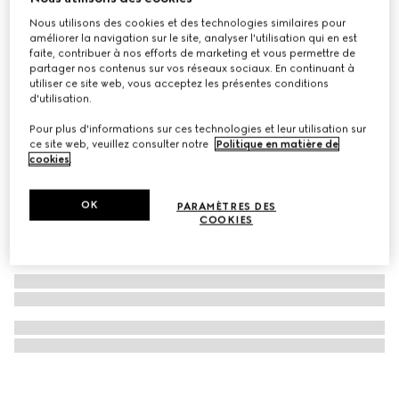
Étui à champagne Gucci Savoy grande taille
Nous utilisons des cookies et des technologies similaires pour
améliorer la navigation sur le site, analyser l'utilisation qui en est
CHF 22,540
faite, contribuer à nos efforts de marketing et vous permettre de
partager nos contenus sur vos réseaux sociaux. En continuant à
utiliser ce site web, vous acceptez les présentes conditions
d'utilisation.
Pour plus d'informations sur ces technologies et leur utilisation sur
ce site web, veuillez consulter notre
Politique en matière de
cookies
.
OK
PARAMÈTRES DES
COOKIES