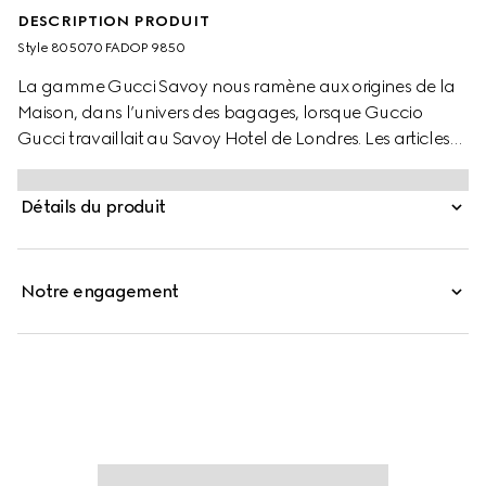
DESCRIPTION PRODUIT
Style ‎805070 FADOP 9850
La gamme Gucci Savoy nous ramène aux origines de la
Maison, dans l’univers des bagages, lorsque Guccio
Gucci travaillait au Savoy Hotel de Londres. Les articles
de voyage ne cessent d’évoluer pour s’adapter au
monde d’aujourd’hui, comme cet étui à champagne de
Détails du produit
grande taille en toile GG Supreme beige et ébène
agrémenté de la bande Web issue des archives.
Notre engagement