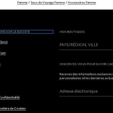
Femme
Sacs de Voyage Femme
Accessoires Femme
NS SUR LA SOCIETE
NOS BOUTIQUES
Gucci
PAYS/RÉGION, VILLE
brium
e
INSCRIVEZ-VOUS POUR SUIVRE L’A
Recevez des informations exclusives 
personnalisées et les dernières actua
Adresse électronique
Confidentialité
matière de Cookies