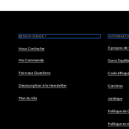
Footer
BESOIN D'AIDE ?
INFORMATIO
À propos de 
Nous Contacter
Ma Commande
Gucci Equili
Foire aux Questions
Code éthiqu
Désinscription à la Newsletter
Carrières
Plan du Site
Juridique
Politique de 
Politique en 