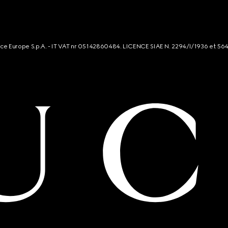
rce Europe S.p.A. - IT VAT nr 05142860484. LICENCE SIAE N. 2294/I/1936 et 56