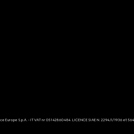
rce Europe S.p.A. - IT VAT nr 05142860484. LICENCE SIAE N. 2294/I/1936 et 56