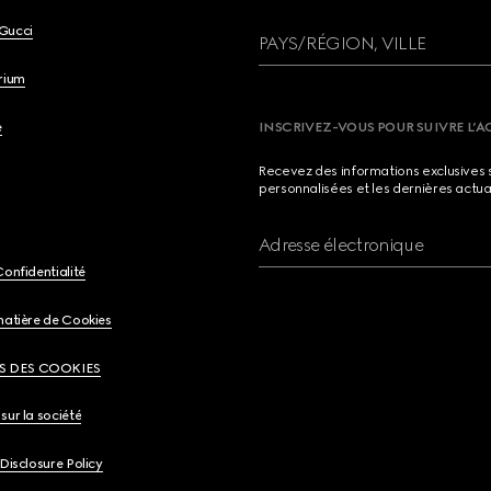
Gucci
PAYS/RÉGION, VILLE
brium
e
INSCRIVEZ-VOUS POUR SUIVRE L’A
Recevez des informations exclusives 
personnalisées et les dernières actua
Adresse électronique
Confidentialité
matière de Cookies
S DES COOKIES
sur la société
 Disclosure Policy