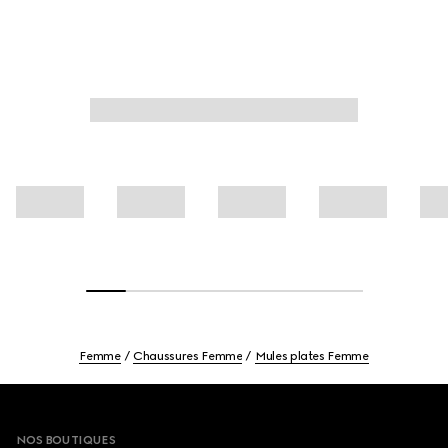
Femme
Chaussures Femme
Mules plates Femme
Footer
NOS BOUTIQUES