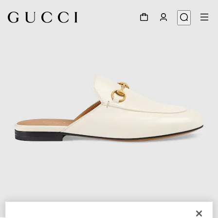
1
/
8