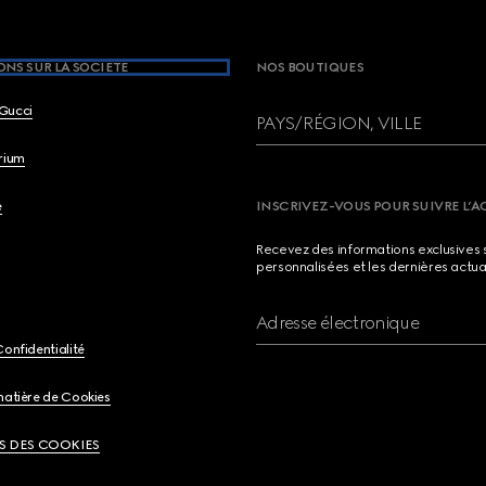
NS SUR LA SOCIETE
NOS BOUTIQUES
Gucci
PAYS/RÉGION, VILLE
brium
e
INSCRIVEZ-VOUS POUR SUIVRE L’A
Recevez des informations exclusives 
personnalisées et les dernières actua
Adresse électronique
Confidentialité
matière de Cookies
S DES COOKIES