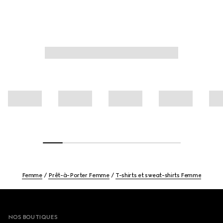
Femme
Prêt-à-Porter Femme
T-shirts et sweat-shirts Femme
Footer
NOS BOUTIQUES