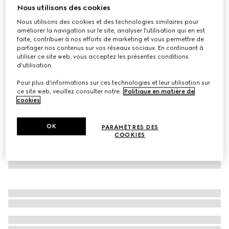
Nous utilisons des cookies
T-shirt en jersey de coton
Nous utilisons des cookies et des technologies similaires pour
CHF 450
améliorer la navigation sur le site, analyser l'utilisation qui en est
Déclinaisons
noir
faite, contribuer à nos efforts de marketing et vous permettre de
partager nos contenus sur vos réseaux sociaux. En continuant à
utiliser ce site web, vous acceptez les présentes conditions
d'utilisation.
Pour plus d'informations sur ces technologies et leur utilisation sur
ce site web, veuillez consulter notre
Politique en matière de
cookies
.
OK
PARAMÈTRES DES
COOKIES