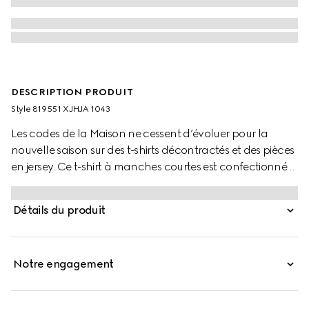
DESCRIPTION PRODUIT
Style ‎819551 XJHJA 1043
Les codes de la Maison ne cessent d’évoluer pour la
nouvelle saison sur des t-shirts décontractés et des pièces
en jersey. Ce t-shirt à manches courtes est confectionné
dans un jersey de coton léger et orné d’un empiècement
logo Gucci et d’une finition à bande Web.
Détails du produit
Notre engagement