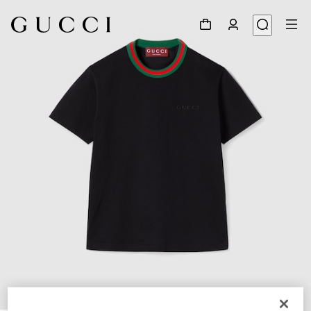
1
/
6